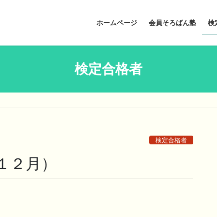
ホームページ
会員そろばん塾
検
検定合格者
検定合格者
１２月）