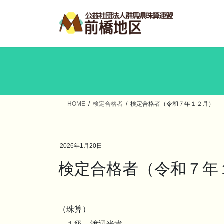
コ
ナ
ン
ビ
テ
ゲ
ン
ー
ツ
シ
へ
ョ
ス
ン
キ
に
ッ
移
HOME
検定合格者
検定合格者（令和７年１２月）
プ
動
2026年1月20日
検定合格者（令和７年
（珠算）