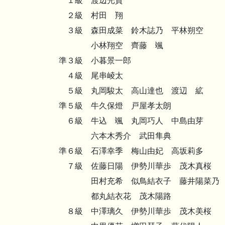
１級 渡辺光貴
２級 村田 翔
３級 森田成菜 鈴木誌乃 平林朔空
小林翔空 齊藤 颯
準３級 小暮景一郎
４級 尾串崚太
５級 丸岡駿太 高山達也 渡辺 絋
準５級 牛久保燈 戸屋孝太朗
６級 牛込 颯 丸岡巧人 中島由芽
六本木秀介 武田隼典
準６級 石澤幸季 梅山由妃 高坂莉多
７級 佐藤日陽 伊勢川華歩 茂木真桜
田村充希 似鳥結衣子 藤井陽菜乃
都丸結衣花 茂木陽路
８級 中澤璃久 伊勢川華歩 茂木美桜