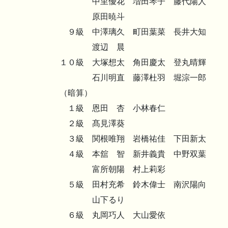
中里優花 増田琴子 藤代陽人
原田暁斗
９級 中澤璃久 町田葉菜 長井大知
渡辺 晨
１０級 大塚想太 角田慶太 登丸晴輝
石川明直 藤澤杜羽 堀淙一郎
（暗算）
１級 恩田 杏 小林春仁
２級 髙見澤葵
３級 関根唯翔 岩橋祐佳 下田新太
４級 本舘 智 新井義貴 中野双葉
富所朝陽 村上莉彩
５級 田村充希 鈴木偉士 南沢陽向
山下るり
６級 丸岡巧人 大山愛依