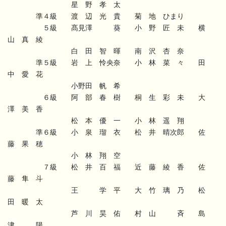
星 野 孝 太
準４級 渡 辺 光 貴 菊 地 ひまり
５級 髙見澤 葵 小 野 匠 未 横
山 真 綾
白 田 智 暉 南 沢 杏 奈
準５級 岩 上 怜央奈 小 林 菜 々 田
中 愛 花
小野田 帆 希
６級 阿 部 春 樹 桐 生 彩 未 大
澤 美 香
松 本 優 一 小 林 遥 翔
準６級 小 泉 瑠 衣 松 井 晴次郎 佐
藤 果 穂
小 林 翔 空
７級 松 井 百 福 近 藤 綾 香 佐
藤 隼 斗
王 学 平 大 竹 璃 乃 松
田 暖 太
芦 川 昊 佑 村 山 斉 島
津 陽