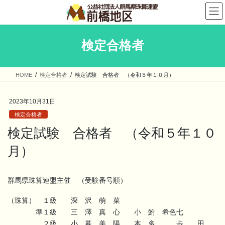
コ
ナ
ン
ビ
テ
ゲ
ン
ー
検定合格者
ツ
シ
へ
ョ
ス
ン
HOME
検定合格者
検定試験 合格者 （令和５年１０月）
キ
に
ッ
移
プ
動
2023年10月31日
検定合格者
検定試験 合格者 （令和５年１０
月）
群馬県珠算連盟主催 （受験番号順）
（珠算） １級 深 沢 萌 菜
準１級 三 澤 真 心 小 鮒 希色七
２級 小 暮 美 陽 本 多 歩 田