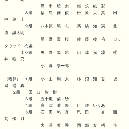
尾 串 崚 太 都 筑 結 彩
８級 福 島 佳 依 松 原 大 真 田
中 蓮 士
９級 八木原 篤 志 髙 橋 知 憲 北
原 誠太朗
星 野 梨 桜 佐 藤 稜 侑 ロッ
クウッド 樹里
１０級 矢 野 陽 彩 山 津 光 凜 櫻
井 唯 乃
小 暮 景一郎
（暗算） １級 小 山 翔 太 柿 沼 翔 吾 坂
庭 遥 真
２級 田 口 智 樹
３級 五十嵐 梨 紗
４級 髙 津 唯 果 伊 佐 いりあ
５級 石 田 悠 真 恩 田 杏 面
髙 優 月
大 澤 美 香 岡 部 友 梧 小