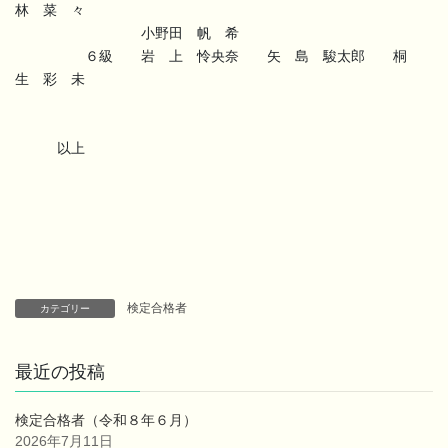
林 菜 々
小野田 帆 希
６級 岩 上 怜央奈 矢 島 駿太郎 桐
生 彩 未
以上
検定合格者
カテゴリー
最近の投稿
検定合格者（令和８年６月）
2026年7月11日