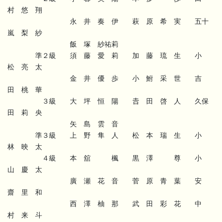
村 悠 翔
永 井 奏 伊 萩 原 希 実 五十
嵐 梨 紗
飯 塚 紗祐莉
準２級 須 藤 愛 莉 加 藤 琉 生 小
松 亮 太
金 井 優 歩 小 鮒 采 世 吉
田 桃 華
３級 大 坪 恒 陽 𠮷 田 啓 人 久保
田 莉 央
矢 島 雲 音
準３級 上 野 隼 人 松 本 瑞 生 小
林 映 太
４級 本 舘 楓 黒 澤 尊 小
山 慶 太
廣 瀬 花 音 菅 原 青 葉 安
齋 里 和
西 澤 柚 那 武 田 彩 花 中
村 来 斗